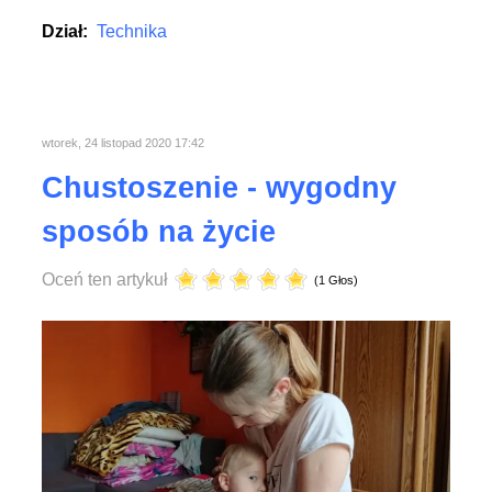
Dział:
Technika
wtorek, 24 listopad 2020 17:42
Chustoszenie - wygodny
sposób na życie
Oceń ten artykuł
(1 Głos)