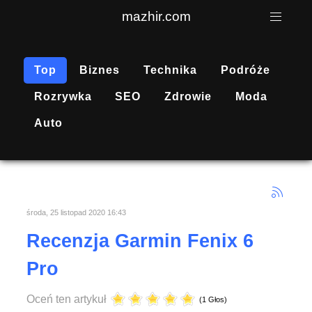
mazhir.com
Top
Biznes
Technika
Podróże
Rozrywka
SEO
Zdrowie
Moda
Auto
środa, 25 listopad 2020 16:43
Recenzja Garmin Fenix 6
Pro
Oceń ten artykuł
(1 Głos)