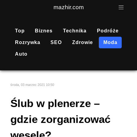
mazhir.com
Top
Biznes
Technika
Podróże
Rozrywka
SEO
Zdrowie
Moda
Auto
środa, 03 marzec 2021 10:50
Ślub w plenerze –
gdzie zorganizować
wesele?