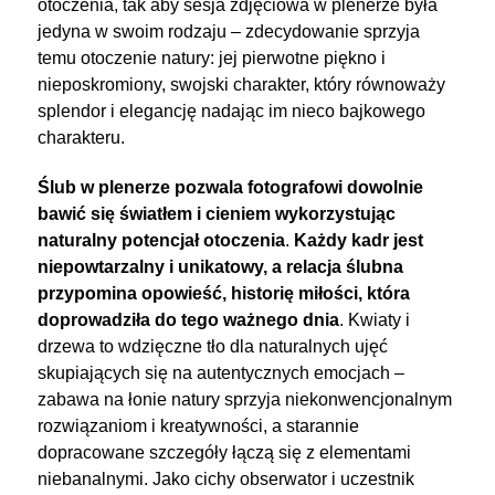
otoczenia, tak aby sesja zdjęciowa w plenerze była
jedyna w swoim rodzaju – zdecydowanie sprzyja
temu otoczenie natury: jej pierwotne piękno i
nieposkromiony, swojski charakter, który równoważy
splendor i elegancję nadając im nieco bajkowego
charakteru.
Ślub w plenerze pozwala fotografowi dowolnie
bawić się światłem i cieniem wykorzystując
naturalny potencjał otoczenia
.
Każdy kadr jest
niepowtarzalny i unikatowy, a relacja ślubna
przypomina opowieść, historię miłości, która
doprowadziła do tego ważnego dnia
. Kwiaty i
drzewa to wdzięczne tło dla naturalnych ujęć
skupiających się na autentycznych emocjach –
zabawa na łonie natury sprzyja niekonwencjonalnym
rozwiązaniom i kreatywności, a starannie
dopracowane szczegóły łączą się z elementami
niebanalnymi. Jako cichy obserwator i uczestnik