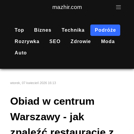
mazhir.com
Top
Biznes
Technika
Podróże
Rozrywka
SEO
Zdrowie
Moda
Auto
wtorek, 07 kwiecień 2026 16:13
Obiad w centrum
Warszawy - jak
znaleźć restaurację z