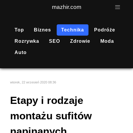
mazhir.com
Top
Biznes
Technika
Podróże
Rozrywka
SEO
Zdrowie
Moda
Auto
wtorek, 22 wrzesień 2020 08:36
Etapy i rodzaje
montażu sufitów
napinanych