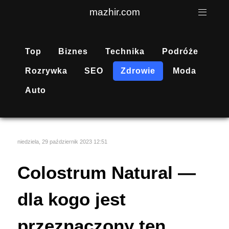
mazhir.com
Top
Biznes
Technika
Podróże
Rozrywka
SEO
Zdrowie
Moda
Auto
niedziela, 29 październik 2023 12:51
Colostrum Natural —
dla kogo jest
przeznaczony ten