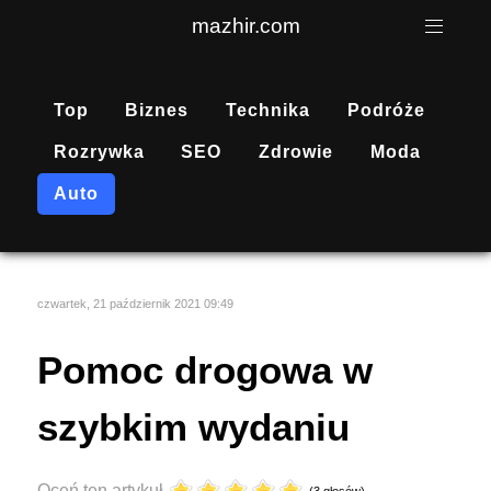
mazhir.com
Top
Biznes
Technika
Podróże
Rozrywka
SEO
Zdrowie
Moda
Auto
czwartek, 21 październik 2021 09:49
Pomoc drogowa w
szybkim wydaniu
Oceń ten artykuł