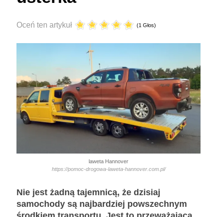
Oceń ten artykuł
(1 Głos)
laweta Hannover
https://pomoc-drogowa-laweta-hannover.com.pl/
Nie jest żadną tajemnicą, że dzisiaj
samochody są najbardziej powszechnym
środkiem transportu. Jest to przeważająca