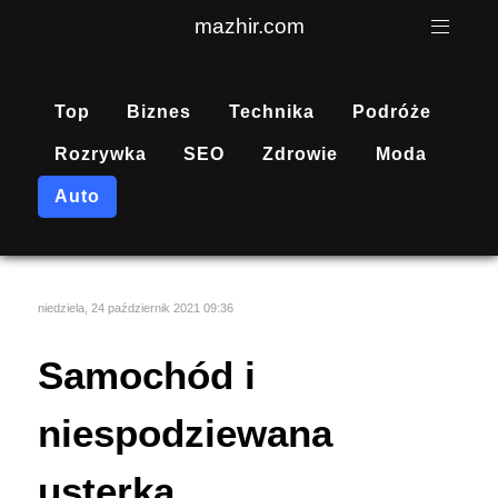
mazhir.com
Top
Biznes
Technika
Podróże
Rozrywka
SEO
Zdrowie
Moda
Auto
niedziela, 24 październik 2021 09:36
Samochód i
niespodziewana
usterka