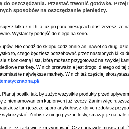
ę do oszczędzania. Przestać trwonić gotówkę. Przejr
onych sposobów na oszczędzanie pieniędzy.
stosujesz kilka z nich, a już po paru miesiącach dostrzeżesz, że 
ne. Wystarczy podejść do niego na serio.
upów. Nie chodź do sklepu codziennie ani nawet co drugi dzień
zystko to, czego będziesz potrzebować przez następnych kilka
ę z konkretną listą, którą możesz przygotować na zwykłej kartc
osiedlowe markety. W nich przeważnie jest drogo, dlatego od tej
tomiast te największe markety. W nich też częściej skorzystasz 
tematycznaona.pl/
. Planuj posiłki tak, by zużyć wszystkie produkty przed upływem
ię z niemarnowaniem kupionych już rzeczy. Zanim więc ruszysz
ajdziesz tam jeszcze sporo artykułów, z których zdołasz przyg
 wykorzystać. Zrobisz z niego pyszne tosty, smażąc je na patelni
tanie też całkowicie zrezygnować. Czy naprawdę musisz palić?