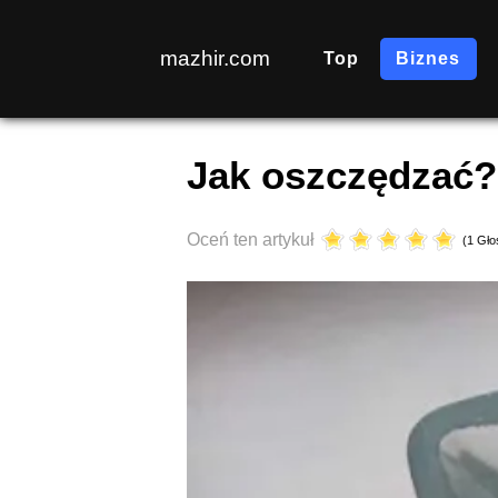
mazhir.com
Top
Biznes
sobota, 17 październik 2020 14:13
Jak oszczędzać?
Oceń ten artykuł
(1 Gło