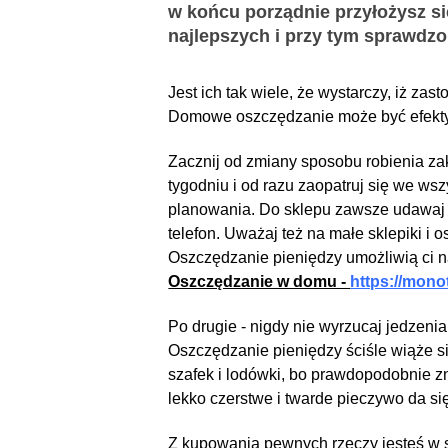
w końcu porządnie przyłożysz si
najlepszych i przy tym sprawdz
Jest ich tak wiele, że wystarczy, iż za
Domowe oszczędzanie może być efektyw
Zacznij od zmiany sposobu robienia zak
tygodniu i od razu zaopatruj się we ws
planowania. Do sklepu zawsze udawaj si
telefon. Uważaj też na małe sklepiki i 
Oszczędzanie pieniędzy umożliwią ci na
Oszczędzanie w domu -
https://mono
Po drugie - nigdy nie wyrzucaj jedzenia
Oszczędzanie pieniędzy ściśle wiąże s
szafek i lodówki, bo prawdopodobnie zn
lekko czerstwe i twarde pieczywo da się
Z kupowania pewnych rzeczy jesteś w s