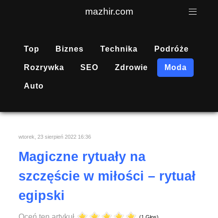
mazhir.com
Top
Biznes
Technika
Podróże
Rozrywka
SEO
Zdrowie
Moda
Auto
wtorek, 23 sierpień 2022 16:36
Magiczne rytuały na
szczęście w miłości – rytuał
egipski
Oceń ten artykuł
(1 Głos)