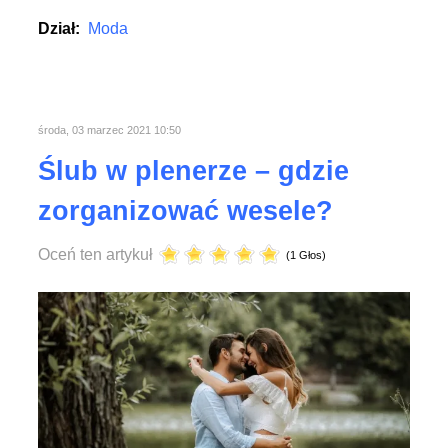
Dział:
Moda
środa, 03 marzec 2021 10:50
Ślub w plenerze – gdzie
zorganizować wesele?
Oceń ten artykuł
(1 Głos)